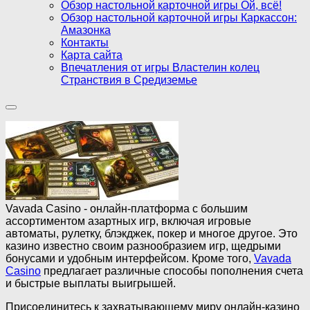
Обзор настольной карточной игры Ой, всё!
Обзор настольной карточной игры Каркассон:
Амазонка
Контакты
Карта сайта
Впечатления от игры Властелин колец
Странствия в Средиземье
Vavada Casino - онлайн-платформа с большим
ассортиментом азартных игр, включая игровые
автоматы, рулетку, блэкджек, покер и многое другое. Это
казино известно своим разнообразием игр, щедрыми
бонусами и удобным интерфейсом. Кроме того,
Vavada
Casino
предлагает различные способы пополнения счета
и быстрые выплаты выигрышей.
Присоединитесь к захватывающему миру онлайн-казино