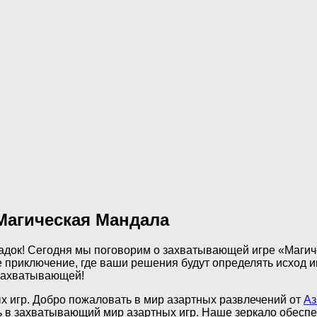
Магическая Мандала
адок! Сегодня мы поговорим о захватывающей игре «Магич
ое приключение, где ваши решения будут определять исход 
и захватывающей!
х игр. Добро пожаловать в мир азартных развлечений от
Аз
 в захватывающий мир азартных игр. Наше зеркало обеспеч