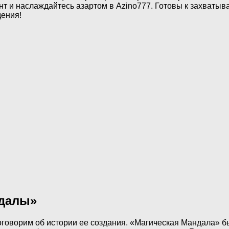
аунт и наслаждайтесь азартом в Azino777. Готовы к захва
ения!
ндалы»
 поговорим об истории ее создания. «Магическая Мандала»