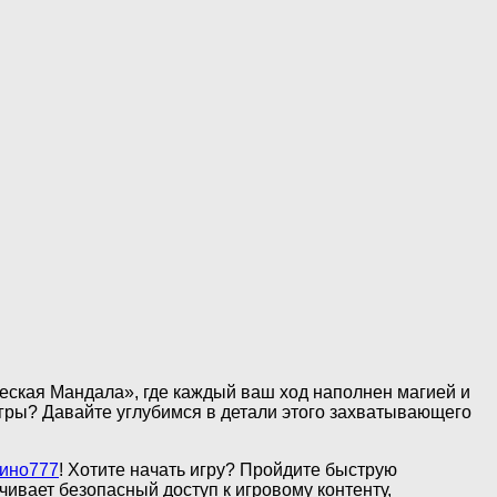
еская Мандала», где каждый ваш ход наполнен магией и
игры? Давайте углубимся в детали этого захватывающего
ино777
! Хотите начать игру? Пройдите быструю
ивает безопасный доступ к игровому контенту,