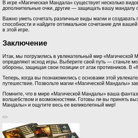
В игре «Магическая Мандала» существует несколько видов
дополнительные очки, другие — защищать вашу мандалу от
Важно уметь сочетать различные виды магии и создавать 
способности и найдите оптимальное сочетание для вашей 
в этой игре.
Заключение
Итак, мы погрузились в увлекательный мир «Магической 
определяют исход игры. Выберите свой путь — станьте м
обороны, защищая свои позиции от атак противников. В «М
Теперь, когда вы познакомились с основами этой увлекате
путешествие. Позвольте магии «Магической Мандалы» зав
Помните, что в мире «Магической Мандалы» ваша фантазия
волшебством и возможностями. Готовы ли вы принять выз
Мандалы» и ощутите весь ее великолепный мир!