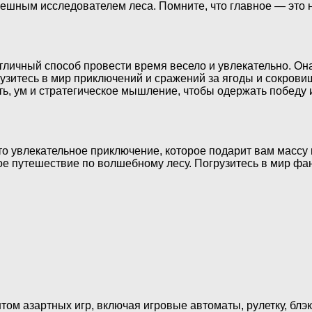
пешным исследователем леса. Помните, что главное — это н
ичный способ провести время весело и увлекательно. Она с
рузитесь в мир приключений и сражений за ягоды и сокров
сть, ум и стратегическое мышление, чтобы одержать побед
о увлекательное приключение, которое подарит вам массу 
е путешествие по волшебному лесу. Погрузитесь в мир фант
м азартных игр, включая игровые автоматы, рулетку, блэкд