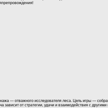
мяпрепровождения!
нажа — отважного исследователя леса. Цель игры — собрат
 зависит от стратегии, удачи и взаимодействия с другими 