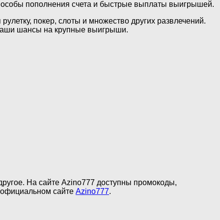
пособы пополнения счета и быстрые выплаты выигрышей.
рулетку, покер, слоты и множество других развлечений.
 ваши шансы на крупные выигрыши.
другое. На сайте Azino777 доступны промокоды,
а официальном сайте
Azino777
.