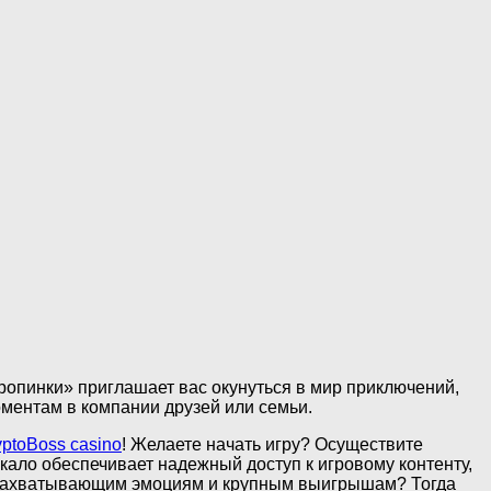
опинки» приглашает вас окунуться в мир приключений,
ментам в компании друзей или семьи.
yptoBoss casino
! Желаете начать игру? Осуществите
кало обеспечивает надежный доступ к игровому контенту,
ы к захватывающим эмоциям и крупным выигрышам? Тогда