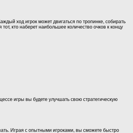
аждый ход игрок может двигаться по тропинке, собирать
тот, кто наберет наибольшее количество очков к концу
оцессе игры вы будете улучшать свою стратегическую
ать. Играя с опытными игроками, вы сможете быстро