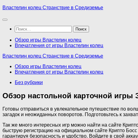
Перейти
Властелин колец Странствие в Средиземье
к
содержимому
Найти:
Обзор игры Властелин колец
Впечатления от игры Властелин колец
Властелин колец Странствие в Средиземье
Обзор игры Властелин колец
Впечатления от игры Властелин колец
Без рубрики
Обзор настольной карточной игры
Готовы отправиться в увлекательное путешествие по вол
загадок и неожиданных поворотов. Подготовьтесь к зах
Так же много интересных игр можно найти на сайте Крипт
быструю регистрацию на официальном сайте Крипто Босс и
гарантируя безопасность и удобство. Войдите в свой акк