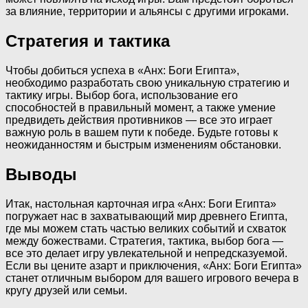
за влияние, территории и альянсы с другими игроками.
Стратегия и тактика
Чтобы добиться успеха в «Анх: Боги Египта»,
необходимо разработать свою уникальную стратегию и
тактику игры. Выбор бога, использование его
способностей в правильный момент, а также умение
предвидеть действия противников — все это играет
важную роль в вашем пути к победе. Будьте готовы к
неожиданностям и быстрым изменениям обстановки.
Выводы
Итак, настольная карточная игра «Анх: Боги Египта»
погружает нас в захватывающий мир древнего Египта,
где мы можем стать частью великих событий и схваток
между божествами. Стратегия, тактика, выбор бога —
все это делает игру увлекательной и непредсказуемой.
Если вы цените азарт и приключения, «Анх: Боги Египта»
станет отличным выбором для вашего игрового вечера в
кругу друзей или семьи.