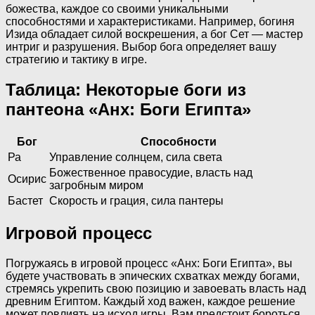
божества, каждое со своими уникальными
способностями и характеристиками. Например, богиня
Изида обладает силой воскрешения, а бог Сет — мастер
интриг и разрушения. Выбор бога определяет вашу
стратегию и тактику в игре.
Таблица: Некоторые боги из
пантеона «Анх: Боги Египта»
Бог
Способности
Ра
Управление солнцем, сила света
Божественное правосудие, власть над
Осирис
загробным миром
Бастет
Скорость и грация, сила пантеры
Игровой процесс
Погружаясь в игровой процесс «Анх: Боги Египта», вы
будете участвовать в эпических схватках между богами,
стремясь укрепить свою позицию и завоевать власть над
древним Египтом. Каждый ход важен, каждое решение
может повлиять на исход игры. Вам предстоит бороться