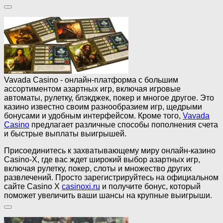
Vavada Casino - онлайн-платформа с большим
ассортиментом азартных игр, включая игровые
автоматы, рулетку, блэкджек, покер и многое другое. Это
казино известно своим разнообразием игр, щедрыми
бонусами и удобным интерфейсом. Кроме того,
Vavada
Casino
предлагает различные способы пополнения счета
и быстрые выплаты выигрышей.
Присоединитесь к захватывающему миру онлайн-казино
Casino-X, где вас ждет широкий выбор азартных игр,
включая рулетку, покер, слоты и множество других
развлечений. Просто зарегистрируйтесь на официальном
сайте Casino X
casinoxi.ru
и получите бонус, который
поможет увеличить ваши шансы на крупные выигрыши.