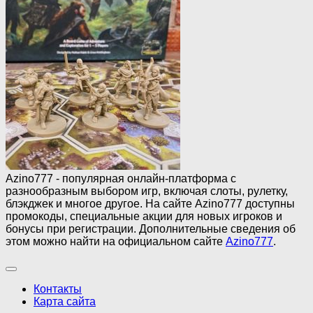
Azino777 - популярная онлайн-платформа с
разнообразным выбором игр, включая слоты, рулетку,
блэкджек и многое другое. На сайте Azino777 доступны
промокоды, специальные акции для новых игроков и
бонусы при регистрации. Дополнительные сведения об
этом можно найти на официальном сайте
Azino777
.
Контакты
Карта сайта